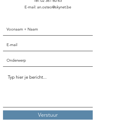
Tel:
02 361 60 65
E-mail: an.osteo@skynet.be
Verstuur