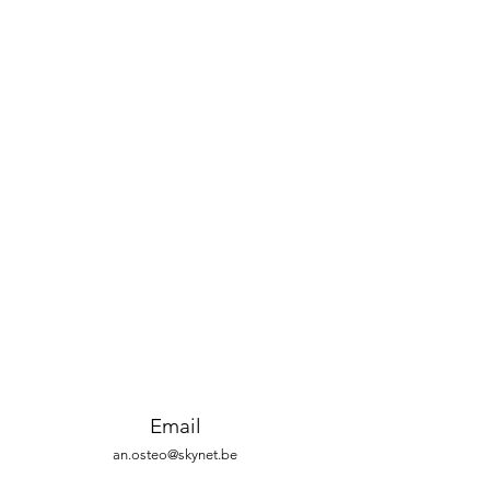
Email
an.osteo@skynet.be