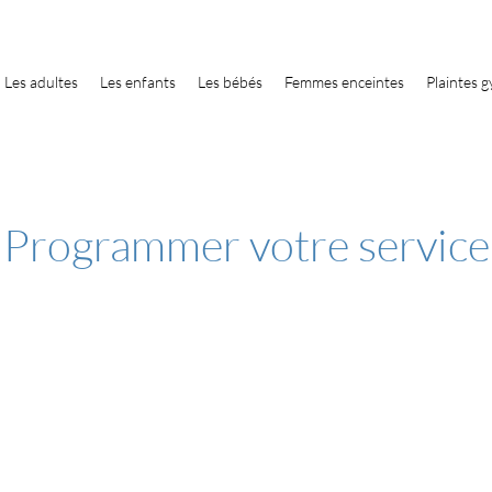
Les adultes
Les enfants
Les bébés
Femmes enceintes
Plaintes 
Programmer votre service